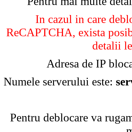
Pentru mai multe detal
In cazul in care debl
ReCAPTCHA, exista posibil
detalii l
Adresa de IP bloca
Numele serverului este:
se
Pentru deblocare va ruga
m