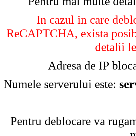
Pentru mai multe detal
In cazul in care debl
ReCAPTCHA, exista posibil
detalii l
Adresa de IP bloca
Numele serverului este:
se
Pentru deblocare va ruga
m